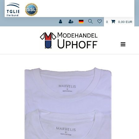
0
0,00 EUR