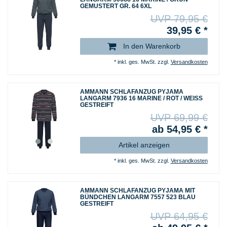
GEMUSTERT GR. 64 6XL
UVP 79,95 €
39,95 € *
In den Warenkorb
*
inkl. ges. MwSt.
zzgl.
Versandkosten
AMMANN SCHLAFANZUG PYJAMA
LANGARM 7936 16 MARINE / ROT / WEISS
GESTREIFT
UVP 69,99 €
ab 54,95 € *
Artikel anzeigen
*
inkl. ges. MwSt.
zzgl.
Versandkosten
AMMANN SCHLAFANZUG PYJAMA MIT
BÜNDCHEN LANGARM 7557 523 BLAU
GESTREIFT
UVP 64,95 €