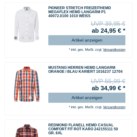
PIONEER STRETCH FREIZEITHEMD
MEGAFLEX HEMD LANGARM P1
40072.0100 1010 WEISS
UVP 39,95 €
ab 24,95 € *
Artikel anzeigen
*
inkl. ges. MwSt.
zzgl.
Versandkosten
MUSTANG HERREN HEMD LANGARM
ORANGE / BLAU KARIERT 1016237 12704
UVP 55,99 €
ab 34,99 € *
Artikel anzeigen
*
inkl. ges. MwSt.
zzgl.
Versandkosten
REDMOND FLANELL HEMD CASUAL
COMFORT FIT ROT KARO 242155111 50
GR. 6XL