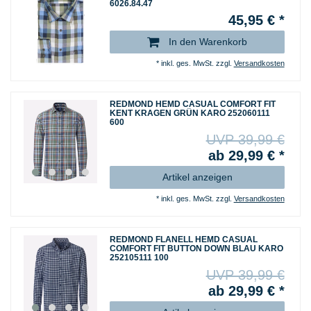
6026.84.47
45,95 € *
In den Warenkorb
*
inkl. ges. MwSt.
zzgl.
Versandkosten
REDMOND HEMD CASUAL COMFORT FIT
KENT KRAGEN GRÜN KARO 252060111
600
UVP 39,99 €
ab 29,99 € *
Artikel anzeigen
*
inkl. ges. MwSt.
zzgl.
Versandkosten
REDMOND FLANELL HEMD CASUAL
COMFORT FIT BUTTON DOWN BLAU KARO
252105111 100
UVP 39,99 €
ab 29,99 € *