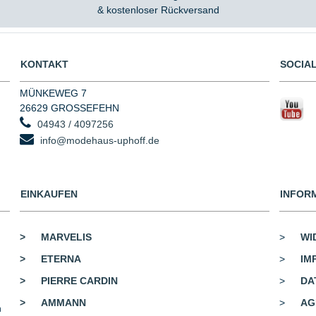
& kostenloser Rückversand
KONTAKT
SOCIAL
MÜNKEWEG 7
26629 GROSSEFEHN
04943 / 4097256
info@modehaus-uphoff.de
EINKAUFEN
INFOR
>
MARVELIS
>
WI
>
ETERNA
>
IM
>
PIERRE CARDIN
>
DA
>
AMMANN
>
AG
n