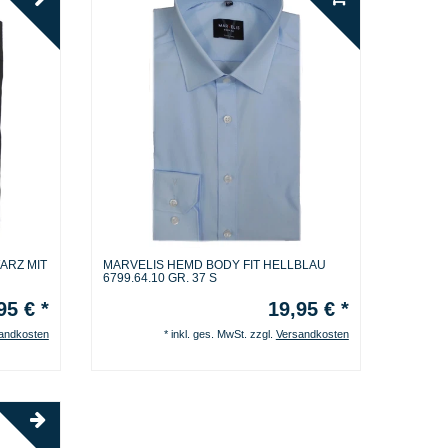
ARZ MIT
MARVELIS HEMD BODY FIT HELLBLAU
6799.64.10 GR. 37 S
95 € *
19,95 € *
andkosten
*
inkl. ges. MwSt.
zzgl.
Versandkosten