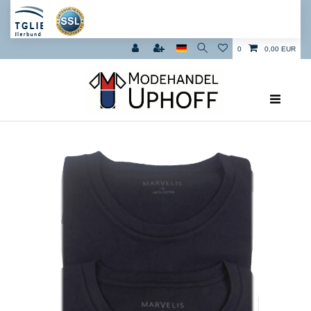
0
0,00 EUR