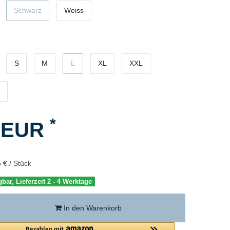
Schwarz
Weiss
S
M
L
XL
XXL
*
5 EUR
 € / Stück
gbar, Lieferzeit 2 - 4 Werktage
In den Warenkorb