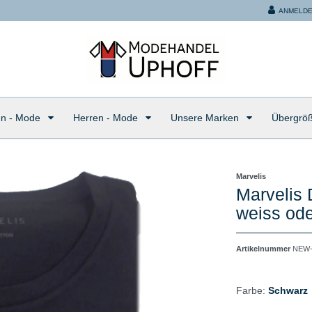
ANMELD
n - Mode
Herren - Mode
Unsere Marken
Übergrö
Marvelis
Marvelis 
weiss od
Artikelnummer
NEW-
Farbe:
Schwarz