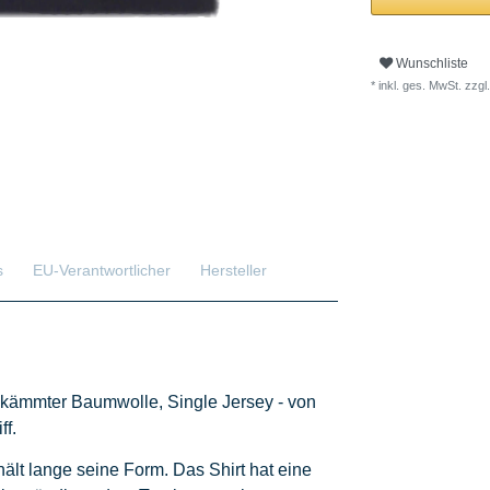
Wunschliste
* inkl. ges. MwSt. zzgl.
s
EU-Verantwortlicher
Hersteller
kämmter Baumwolle, Single Jersey - von
f.
lt lange seine Form. Das Shirt hat eine