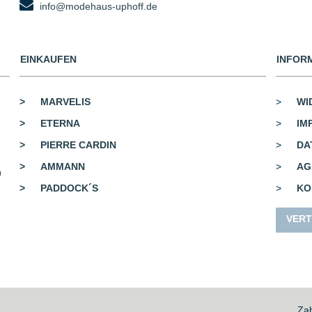
info@modehaus-uphoff.de
EINKAUFEN
INFOR
>
MARVELIS
>
WI
>
ETERNA
>
IM
>
PIERRE CARDIN
>
DA
>
AMMANN
>
AG
n
>
PADDOCK´S
>
KO
VERT
Zah