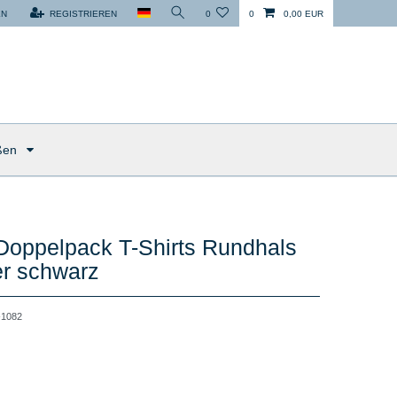
EN
REGISTRIEREN
0
0
0,00 EUR
ßen
Doppelpack T-Shirts Rundhals
er schwarz
1082