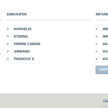
EINKAUFEN
INFOR
>
MARVELIS
>
WI
>
ETERNA
>
IM
>
PIERRE CARDIN
>
DA
>
AMMANN
>
AG
n
>
PADDOCK´S
>
KO
VERT
Zah