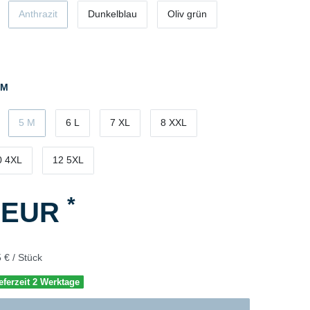
Anthrazit
Dunkelblau
Oliv grün
 M
5 M
6 L
7 XL
8 XXL
0 4XL
12 5XL
*
5 EUR
 € / Stück
eferzeit 2 Werktage