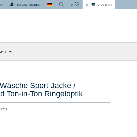
EN
REGISTRIEREN
0
0
0,00 EUR
ßen
äsche Sport-Jacke /
 Ton-in-Ton Ringeloptik
2211