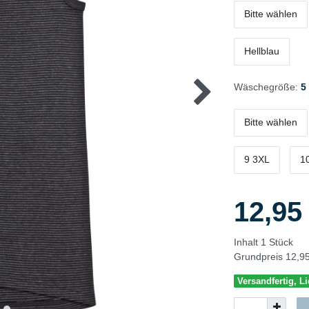
Bitte wählen
Hellblau
Wäschegröße:
5
Bitte wählen
9 3XL
1
12,9
Inhalt
1
Stück
Grundpreis
12,95
Versandfertig, Li