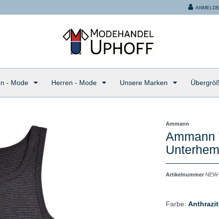
ANMELD
n - Mode
Herren - Mode
Unsere Marken
Übergrö
Ammann
Ammann W
Unterhemd
Artikelnummer
NEW-
Farbe:
Anthrazit