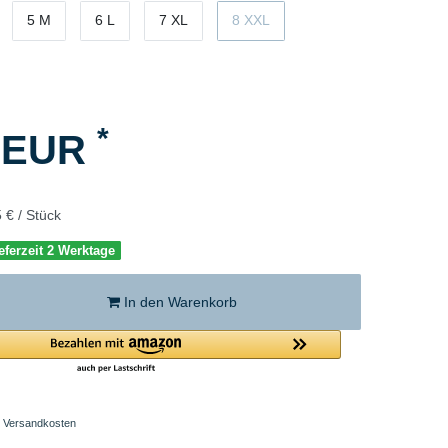
5 M
6 L
7 XL
8 XXL
*
5 EUR
 € / Stück
eferzeit 2 Werktage
In den Warenkorb
Versandkosten