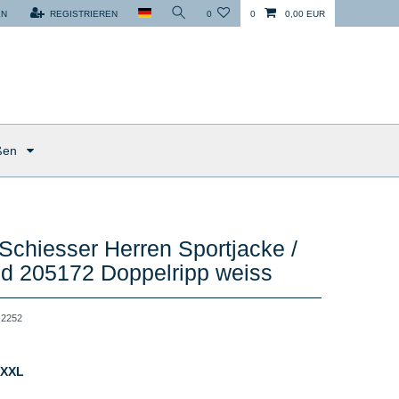
EN
REGISTRIEREN
0
0
0,00 EUR
ßen
Schiesser Herren Sportjacke /
d 205172 Doppelripp weiss
2252
 XXL