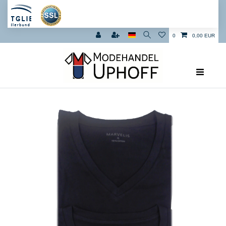
0
0,00 EUR