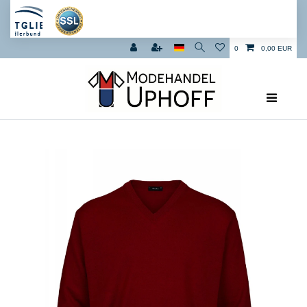
0
0,00 EUR