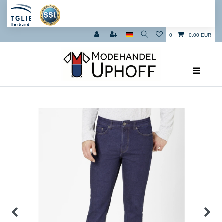
0
0,00 EUR