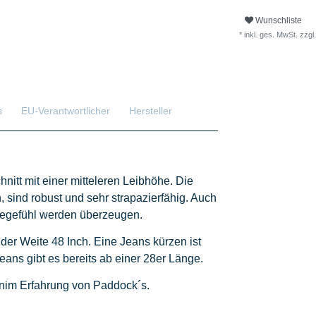
Wunschliste
* inkl. ges. MwSt. zzgl.
s
EU-Verantwortlicher
Hersteller
nitt mit einer mitteleren Leibhöhe. Die
, sind robust und sehr strapazierfähig. Auch
agegefühl werden überzeugen.
 der Weite 48 Inch. Eine Jeans kürzen ist
eans gibt es bereits ab einer 28er Länge.
enim Erfahrung von Paddock´s.