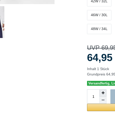
42W / 32L
46W / 30L
48W / 34L
UVP 69,9
64,9
Inhalt
1
Stück
Grundpreis
64,95
Versandfertig, Li