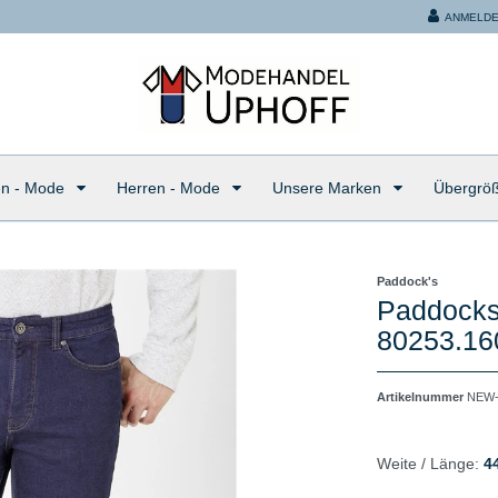
ANMELD
n - Mode
Herren - Mode
Unsere Marken
Übergrö
Paddock's
Paddocks
80253.16
Artikelnummer
NEW-
Weite / Länge:
4