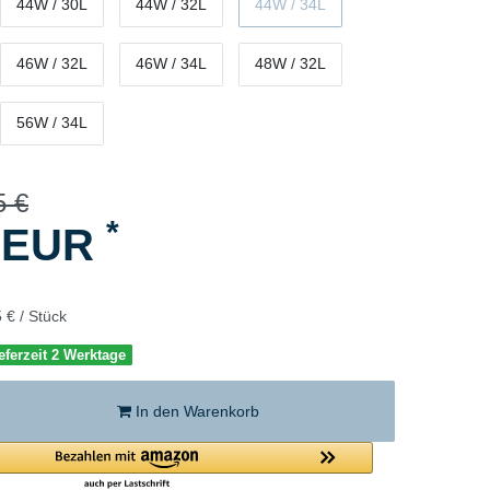
44W / 30L
44W / 32L
44W / 34L
46W / 32L
46W / 34L
48W / 32L
56W / 34L
5 €
*
5 EUR
 € / Stück
eferzeit 2 Werktage
In den Warenkorb