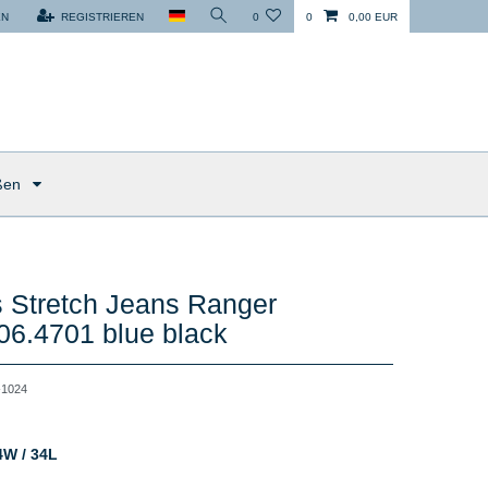
EN
REGISTRIEREN
0
0
0,00 EUR
ßen
 Stretch Jeans Ranger
06.4701 blue black
1024
4W / 34L