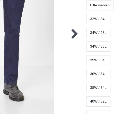
Bitte wählen
32W / 34L
34W / 28L
34W / 36L
35W / 34L
36W / 34L
38W / 34L
40W / 32L