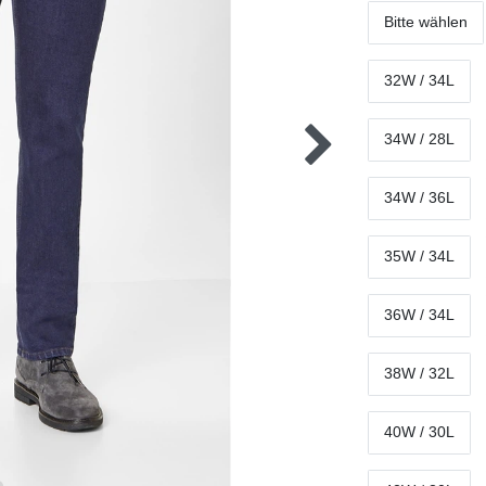
Bitte wählen
32W / 34L
34W / 28L
34W / 36L
35W / 34L
36W / 34L
38W / 32L
40W / 30L