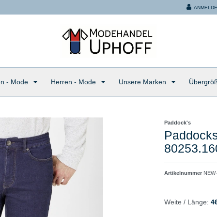
ANMELD
n - Mode
Herren - Mode
Unsere Marken
Übergrö
Paddock's
Paddocks
80253.16
Artikelnummer
NEW-
Weite / Länge:
4