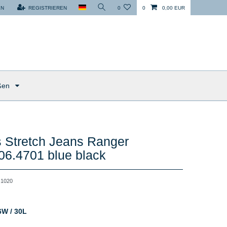
EN
REGISTRIEREN
0
0
0,00 EUR
ßen
 Stretch Jeans Ranger
06.4701 blue black
1020
6W / 30L