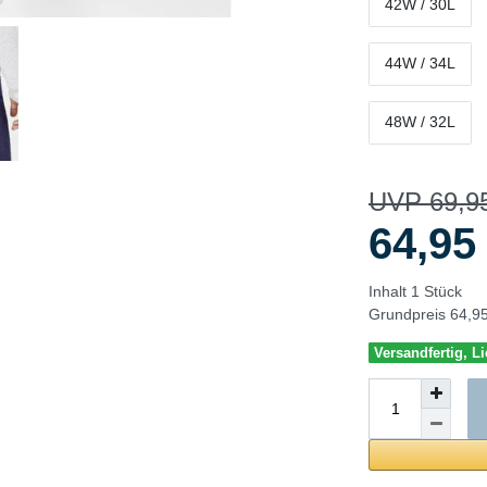
42W / 30L
44W / 34L
48W / 32L
UVP 69,9
64,9
Inhalt
1
Stück
Grundpreis
64,95
Versandfertig, Li