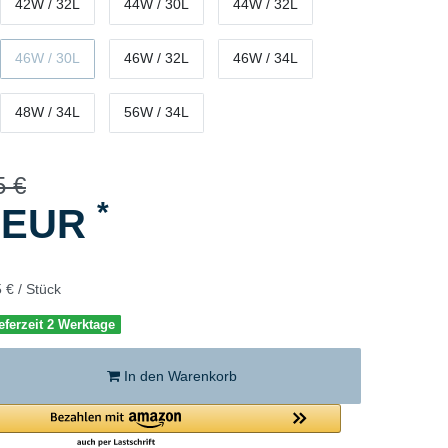
42W / 32L
44W / 30L
44W / 32L
46W / 30L
46W / 32L
46W / 34L
48W / 34L
56W / 34L
5 €
*
5 EUR
 € / Stück
eferzeit 2 Werktage
In den Warenkorb