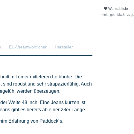
Wunschliste
* inkl. ges. MwSt. zzgl.
s
EU-Verantwortlicher
Hersteller
nitt mit einer mitteleren Leibhöhe. Die
, sind robust und sehr strapazierfähig. Auch
agegefühl werden überzeugen.
 der Weite 48 Inch. Eine Jeans kürzen ist
eans gibt es bereits ab einer 28er Länge.
enim Erfahrung von Paddock´s.