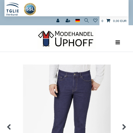
0
0,00 EUR