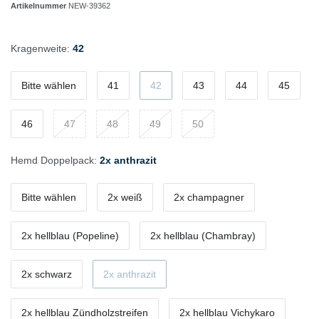
Artikelnummer
NEW-39362
Kragenweite:
42
Bitte wählen
41
42
43
44
45
46
47
48
49
50
Hemd Doppelpack:
2x anthrazit
Bitte wählen
2x weiß
2x champagner
2x hellblau (Popeline)
2x hellblau (Chambray)
2x schwarz
2x anthrazit
2x hellblau Zündholzstreifen
2x hellblau Vichykaro