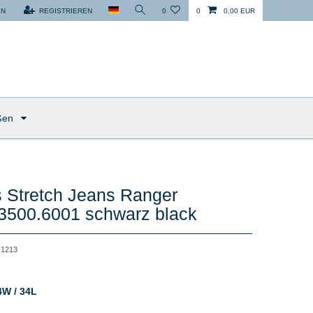
EN
REGISTRIEREN
0
0
0,00 EUR
ßen
 Stretch Jeans Ranger
3500.6001 schwarz black
1213
4W / 34L