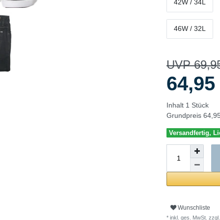
42W / 34L
46W / 32L
UVP 69,9
64,9
Inhalt
1
Stück
Grundpreis
64,95
Versandfertig, Li
Wunschliste
* inkl. ges. MwSt. zzgl.