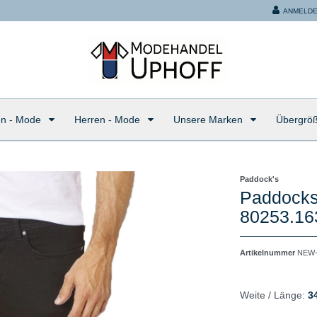
ANMELD
n - Mode
Herren - Mode
Unsere Marken
Übergrö
Paddock's
Paddocks
80253.16
Artikelnummer
NEW-
Weite / Länge:
3