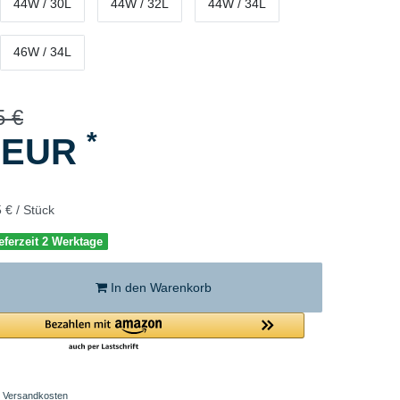
44W / 30L
44W / 32L
44W / 34L
46W / 34L
5 €
*
5 EUR
 € / Stück
eferzeit 2 Werktage
In den Warenkorb
Versandkosten