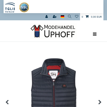
0
0,00 EUR