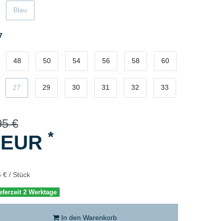
Blau
7
48
50
54
56
58
60
27
29
30
31
32
33
95 €
*
5 EUR
 € / Stück
eferzeit 2 Werktage
In den Warenkorb