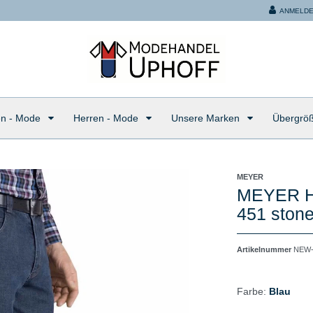
ANMELD
n - Mode
Herren - Mode
Unsere Marken
Übergrö
MEYER
MEYER He
451 stone
Artikelnummer
NEW-
Farbe:
Blau