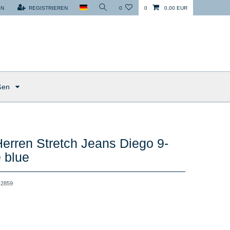
EN
REGISTRIEREN
0
0
0,00 EUR
ßen
rren Stretch Jeans Diego 9-
 blue
2859