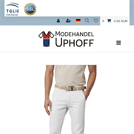
0
0,00 EUR