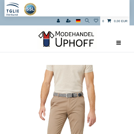
0
0,00 EUR