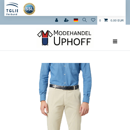
0
0,00 EUR