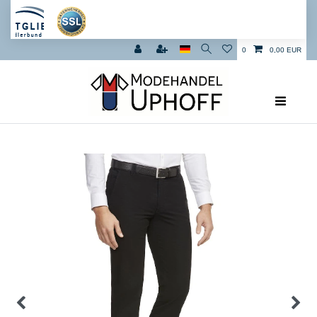
0
0,00 EUR