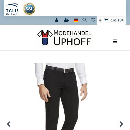
0
0,00 EUR