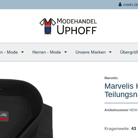
ANMELD
n - Mode
Herren - Mode
Unsere Marken
Übergrö
Marvelis
Marvelis 
Teilungsn
Artikelnummer
NEW-
Kragenweite:
43