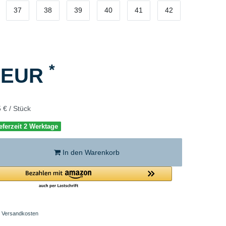
37
38
39
40
41
42
*
5 EUR
 € / Stück
eferzeit 2 Werktage
In den Warenkorb
Versandkosten