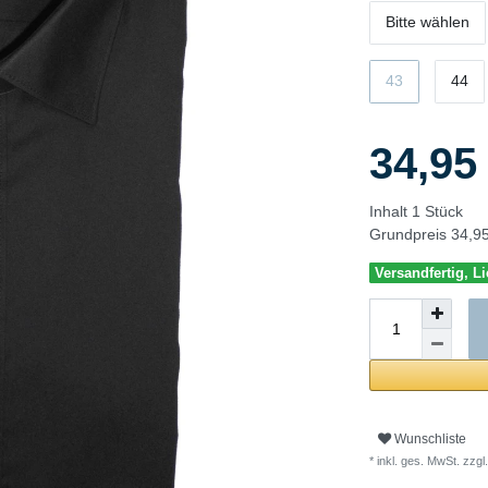
Bitte wählen
43
44
34,9
Inhalt
1
Stück
Grundpreis
34,95
Versandfertig, Li
Wunschliste
* inkl. ges. MwSt. zzgl.