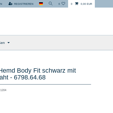
EN
REGISTRIEREN
0
0
0,00 EUR
ßen
Hemd Body Fit schwarz mit
aht - 6798.64.68
1204