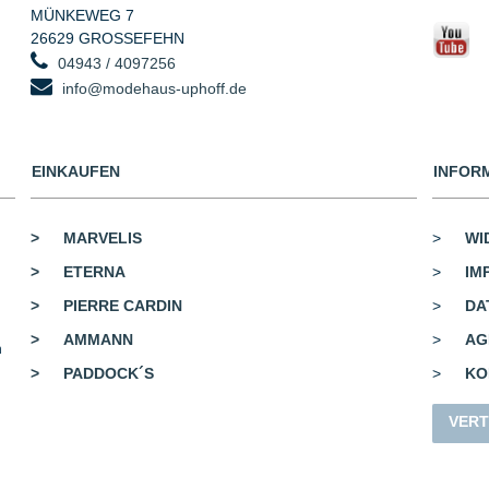
MÜNKEWEG 7
26629 GROSSEFEHN
04943 / 4097256
info@modehaus-uphoff.de
EINKAUFEN
INFOR
>
MARVELIS
>
WI
>
ETERNA
>
IM
>
PIERRE CARDIN
>
DA
>
AMMANN
>
AG
n
>
PADDOCK´S
>
KO
VERT