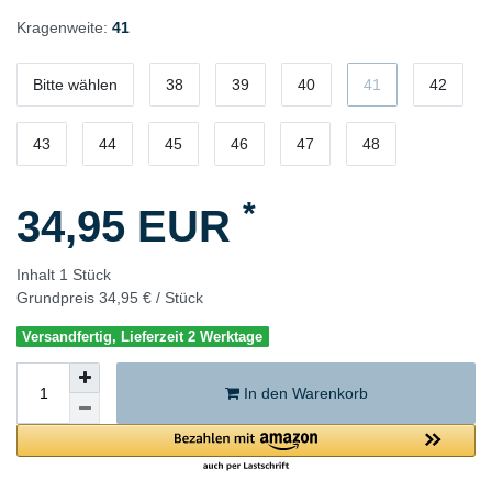
Kragenweite:
41
Bitte wählen
38
39
40
41
42
43
44
45
46
47
48
*
34,95 EUR
Inhalt
1
Stück
Grundpreis
34,95 € / Stück
Versandfertig, Lieferzeit 2 Werktage
In den Warenkorb