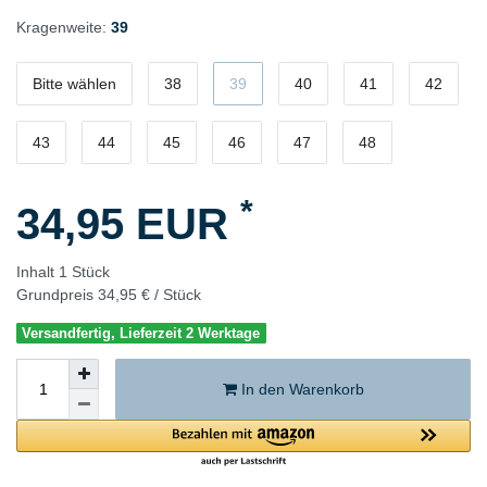
Kragenweite:
39
Bitte wählen
38
39
40
41
42
43
44
45
46
47
48
*
34,95 EUR
Inhalt
1
Stück
Grundpreis
34,95 € / Stück
Versandfertig, Lieferzeit 2 Werktage
In den Warenkorb