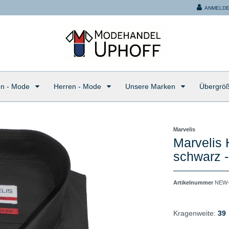
ANMELD
n - Mode
Herren - Mode
Unsere Marken
Übergrö
Marvelis
Marvelis
schwarz -
Artikelnummer
NEW-
Kragenweite:
39