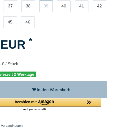
37
38
39
40
41
42
45
46
*
5 EUR
 € / Stück
eferzeit 2 Werktage
In den Warenkorb
Versandkosten