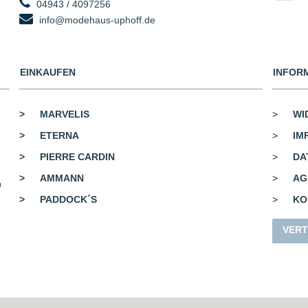
04943 / 4097256
info@modehaus-uphoff.de
EINKAUFEN
INFOR
>
MARVELIS
>
WI
>
ETERNA
>
IM
>
PIERRE CARDIN
>
DA
>
AMMANN
>
AG
n
>
PADDOCK´S
>
KO
VERT