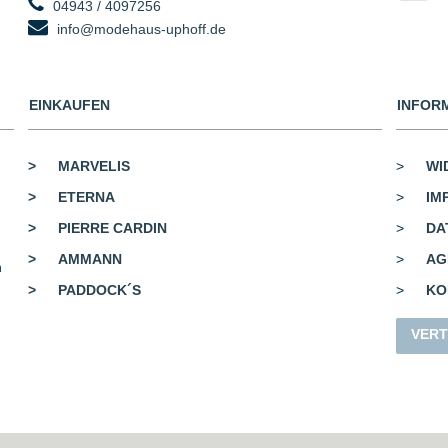
04943 / 4097256
info@modehaus-uphoff.de
EINKAUFEN
INFOR
>
MARVELIS
>
WI
>
ETERNA
>
IM
>
PIERRE CARDIN
>
DA
>
AMMANN
>
AG
n
>
PADDOCK´S
>
KO
VERT