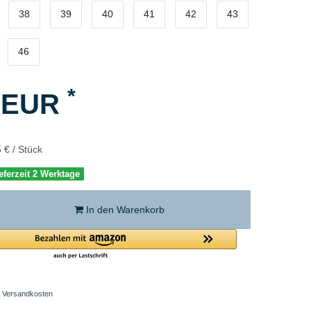
38
39
40
41
42
43
46
*
5 EUR
 € / Stück
eferzeit 2 Werktage
In den Warenkorb
Versandkosten