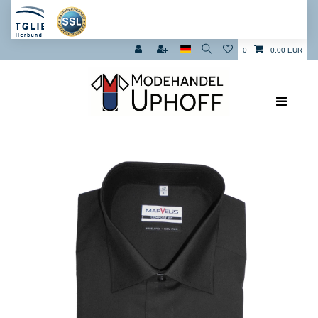
0
0,00 EUR