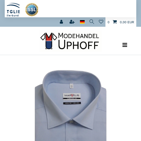
0
0,00 EUR