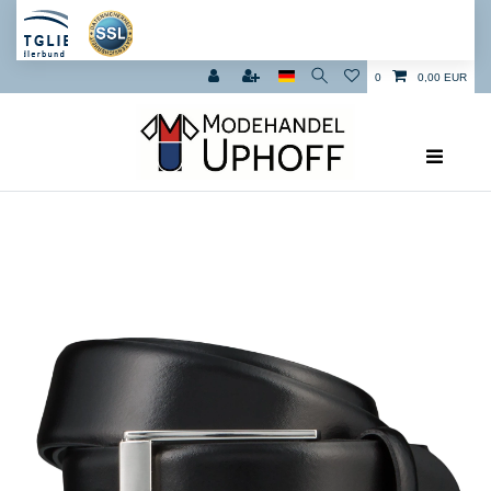
0
0,00 EUR